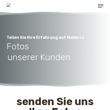
Menu
Skip
to
main
content
Teilen Sie Ihre Erfahrung auf Mallorca
Fotos
unserer Kunden
senden Sie uns