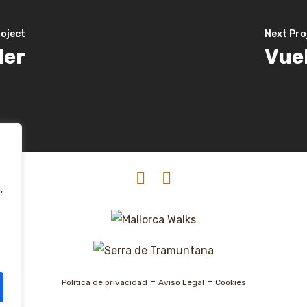
oject
Next Pro
ler
Vuel
hello@mallorcawalks.com
+34 680 417 900
,
-
-
Política de privacidad
Aviso Legal
Cookies