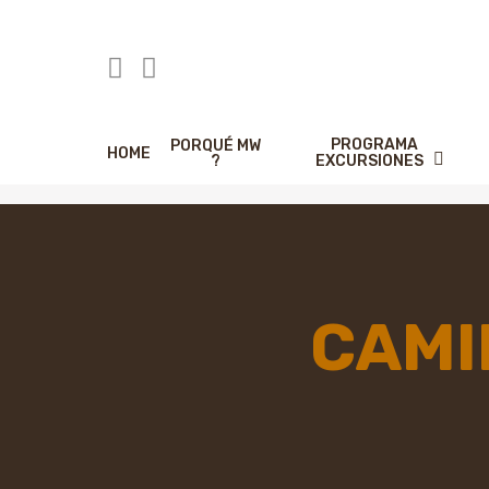
Skip
to
main
content
PROGRAMA
PORQUÉ MW
HOME
EXCURSIONES
?
CAMI