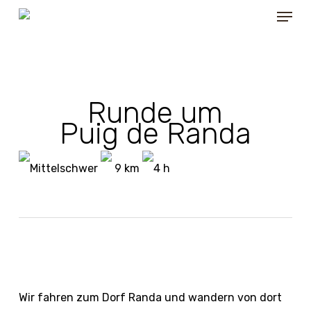
Menu
Skip
to
main
content
Runde um
Puig de Randa
Mittelschwer
9 km
4 h
Wir fahren zum Dorf Randa und wandern von dort